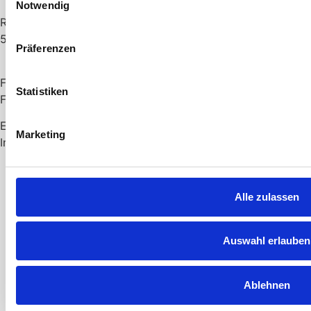
Notwendig
Reitweg 26
56869 Mastershausen
Präferenzen
Fon: +49 (0)6545 913 79-0
Statistiken
Fax: +49 (0)6545 913 79-19
E-Mail:
info@lenzpartner.de
Marketing
Internet:
www.lenzpartner.de
Alle zulassen
Auswahl erlauben
Ablehnen