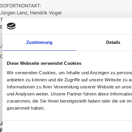
SOFORTKONTAKT:
Jürgen Lenz, Hendrik Vogel
Tel.: 06545 / 91379-0
Email: info@lenzpartner.de
Zustimmung
Details
„EINFACH IST AM SCHWERSTEN.“
QUELLE UNBEKANNT
Diese Webseite verwendet Cookies
Wir verwenden Cookies, um Inhalte und Anzeigen zu personal
anbieten zu können und die Zugriffe auf unsere Website zu 
Informationen zu Ihrer Verwendung unserer Website an unse
IMPRESSUM
und Analysen weiter. Unsere Partner führen diese Informati
zusammen, die Sie ihnen bereitgestellt haben oder die sie 
DATENSCHUTZERKLÄRUNG
gesammelt haben.
Jürgen Lenz & Partner
Einwilligungsauswahl
Förderungsberatung für den innovativen Mittelstand